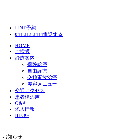
LINE予約
043-312-3434
電話する
HOME
ご挨拶
診療案内
保険診療
自由診療
交通事故治療
美容メニュー
交通アクセス
患者様の声
Q&A
求人情報
BLOG
お知らせ